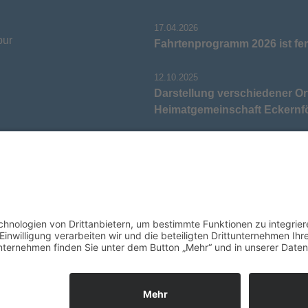
17.04.2026
pur
Fahrtenprogramm 2026 ist fer
12.10.2025
Darstellung verschiedener Or
Heimatgemeinschaft Eckernf
05.03.2025
Neu: Historie der Güter im Al