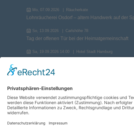
Mo, 07.09.2026
Räucherkate
Lohnräucherei Osdorf – altem Handwerk auf der S
So, 13.09.2026
Carlshöhe 78
Tag der offenen Tür bei der Heimatgemeinschaft
Sa, 19.09.2026 14:00
Hotel Stadt Hamburg
Herbstversammlung 2026
Mi, 23.09.2026
Tagesfahrt Busreise
Tagesfahrt zum Kloster Cismar und nach Preetz
Sa, 26.09.2026
Strand Kiekut
Steinsammelexkursion am Strand in Altenhof