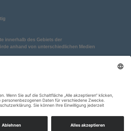
tig
te innerhalb des Gebiets der
örde anhand von unterschiedlichen Medien
tkreis Eckernförde