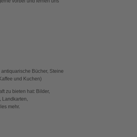
erne vorbei und lernen uns
, antiquarische Bücher, Steine
 Kaffee und Kuchen)
 zu bieten hat: Bilder,
t, Landkarten,
eles mehr.