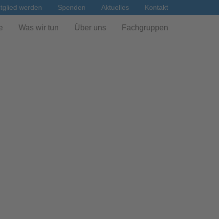
tglied werden
Spenden
Aktuelles
Kontakt
e
Was wir tun
Über uns
Fachgruppen