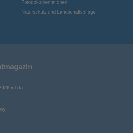
Fotodokumentationen
Naturschutz und Landschaftspflege
atmagazin
026 ist da
toy