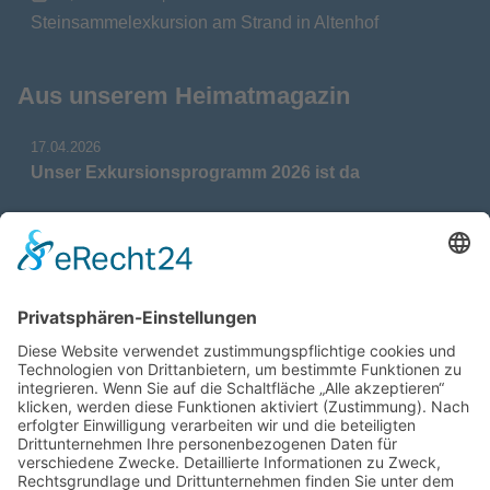
Steinsammelexkursion am Strand in Altenhof
Aus unserem Heimatmagazin
17.04.2026
Unser Exkursionsprogramm 2026 ist da
17.04.2026
Verdienstmedaille für Telse Stoy
17.04.2026
Das war: Munition im Meer
17.04.2026
Fahrtenprogramm 2026 ist fertig
12.10.2025
Darstellung verschiedener Orte innerhalb des