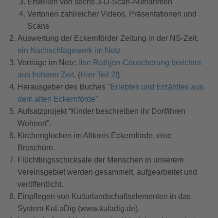
Erstellen von sechs 3-D-Scan-Aufnahmen
Vertonen zahlreicher Videos, Präsentationen und
Scans
Auswertung der Eckernförder Zeitung in der NS-Zeit,
ein Nachschlagewerk im Netz
Vorträge im Netz:
Ilse Rathjen-Couscherung berichtet
aus früherer Zeit
. (
Hier Teil 2!
)
Herausgeber des Buches "
Erlebtes und Erzähltes aus
dem alten Eckernförde
"
Aufsatzprojekt “Kinder beschreiben ihr Dorf/ihren
Wohnort”.
Kirchenglocken im Altkreis Eckernförde, eine
Broschüre.
Flüchtlingsschicksale der Menschen in unserem
Vereinsgebiet werden gesammelt, aufgearbeitet und
veröffentlicht.
Einpflegen von Kulturlandschaftselementen in das
System KuLaDig (www.kuladig.de).