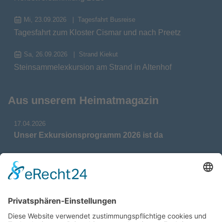
Mi, 23.09.2026
Tagesfahrt Busreise
Tagesfahrt zum Kloster Cismar und nach Preetz
Sa, 26.09.2026
Strand Kiekut
Steinsammelexkursion am Strand in Altenhof
Aus unserem Heimatmagazin
17.04.2026
Unser Exkursionsprogramm 2026 ist da
17.04.2026
Verdienstmedaille für Telse Stoy
17.04.2026
Das war: Munition im Meer