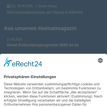
Sa, 26.09.2026
Strand Kiekut
Steinsammelexkursion am Strand in Altenhof
Aus unserem Heimatmagazin
17.04.2026
Unser Exkursionsprogramm 2026 ist da
17.04.2026
Verdienstmedaille für Telse Stoy
17.04.2026
Das war: Munition im Meer
17.04.2026
Fahrtenprogramm 2026 ist fertig