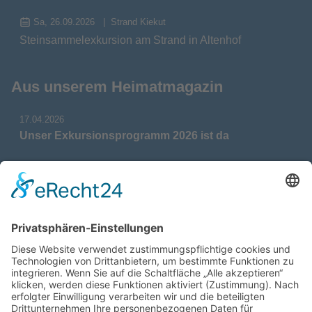
Sa, 26.09.2026
Strand Kiekut
Steinsammelexkursion am Strand in Altenhof
Aus unserem Heimatmagazin
17.04.2026
Unser Exkursionsprogramm 2026 ist da
17.04.2026
Verdienstmedaille für Telse Stoy
17.04.2026
Das war: Munition im Meer
17.04.2026
Fahrtenprogramm 2026 ist fertig