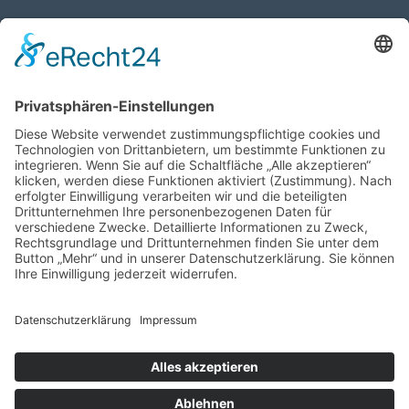
17.04.2026
Verdienstmedaille für Telse Stoy
17.04.2026
Das war: Munition im Meer
17.04.2026
Fahrtenprogramm 2026 ist fertig
12.10.2025
Darstellung verschiedener Orte innerhalb des
Gebiets der Heimatgemeinschaft Eckernförde
anhand von unterschiedlichen Medien
05.03.2025
Neu: Historie der Güter im Altkreis Eckernförde