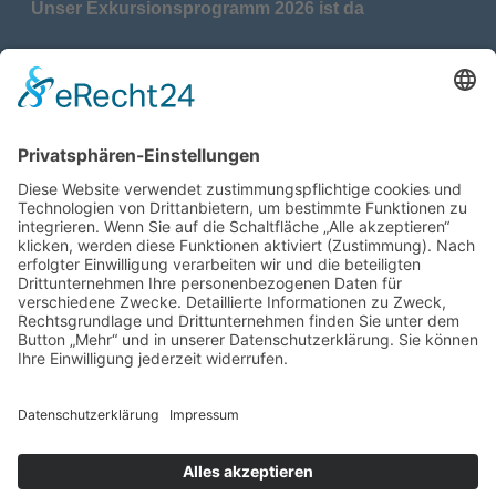
Unser Exkursionsprogramm 2026 ist da
17.04.2026
Verdienstmedaille für Telse Stoy
17.04.2026
Das war: Munition im Meer
17.04.2026
Fahrtenprogramm 2026 ist fertig
12.10.2025
Darstellung verschiedener Orte innerhalb des
Gebiets der Heimatgemeinschaft Eckernförde
anhand von unterschiedlichen Medien
05.03.2025
Neu: Historie der Güter im Altkreis Eckernförde