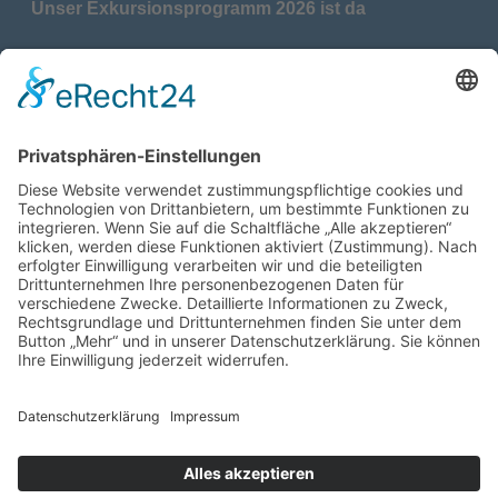
Unser Exkursionsprogramm 2026 ist da
17.04.2026
Verdienstmedaille für Telse Stoy
17.04.2026
Das war: Munition im Meer
17.04.2026
Fahrtenprogramm 2026 ist fertig
12.10.2025
Darstellung verschiedener Orte innerhalb des
Gebiets der Heimatgemeinschaft Eckernförde
anhand von unterschiedlichen Medien
05.03.2025
Neu: Historie der Güter im Altkreis Eckernförde