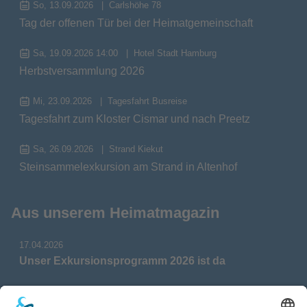
So, 13.09.2026
Carlshöhe 78
Tag der offenen Tür bei der Heimatgemeinschaft
Sa, 19.09.2026 14:00
Hotel Stadt Hamburg
Herbstversammlung 2026
Mi, 23.09.2026
Tagesfahrt Busreise
Tagesfahrt zum Kloster Cismar und nach Preetz
Sa, 26.09.2026
Strand Kiekut
Steinsammelexkursion am Strand in Altenhof
Aus unserem Heimatmagazin
17.04.2026
Unser Exkursionsprogramm 2026 ist da
17.04.2026