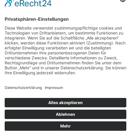
Verdienstmedaille für Telse Stoy
17.04.2026
Das war: Munition im Meer
17.04.2026
Fahrtenprogramm 2026 ist fertig
12.10.2025
Darstellung verschiedener Orte innerhalb des
Gebiets der Heimatgemeinschaft Eckernförde
anhand von unterschiedlichen Medien
05.03.2025
Neu: Historie der Güter im Altkreis Eckernförde
Copyright ©2026 Heimatgemeinschaft Eckernförde