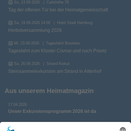
So, 13.09.2026
Carlshöhe 78
Tag der offenen Tür bei der Heimatgemeinschaft
Sa, 19.09.2026 14:00
Hotel Stadt Hamburg
Herbstversammlung 2026
Mi, 23.09.2026
Tagesfahrt Busreise
Tagesfahrt zum Kloster Cismar und nach Preetz
Sa, 26.09.2026
Strand Kiekut
Steinsammelexkursion am Strand in Altenhof
Aus unserem Heimatmagazin
17.04.2026
Unser Exkursionsprogramm 2026 ist da
17.04.2026