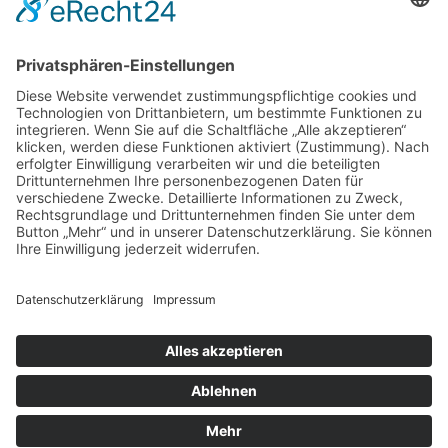
Verdienstmedaille für Telse Stoy
17.04.2026
Das war: Munition im Meer
17.04.2026
Fahrtenprogramm 2026 ist fertig
12.10.2025
Darstellung verschiedener Orte innerhalb des
Gebiets der Heimatgemeinschaft Eckernförde
anhand von unterschiedlichen Medien
05.03.2025
Neu: Historie der Güter im Altkreis Eckernförde
Copyright ©2026 Heimatgemeinschaft Eckernförde