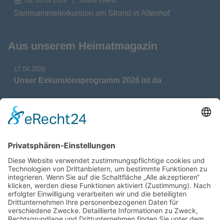
Sa, 26.09.2026
Strand Kiekut
Steinsammelexkursion am Strand in Altenhof
Aus unserem Heimatmagazin
17.04.2026
Unser Exkursionsprogramm 2026 ist da
17.04.2026
Verdienstmedaille für Telse Stoy
17.04.2026
Das war: Munition im Meer
17.04.2026
Fahrtenprogramm 2026 ist fertig
12.10.2025