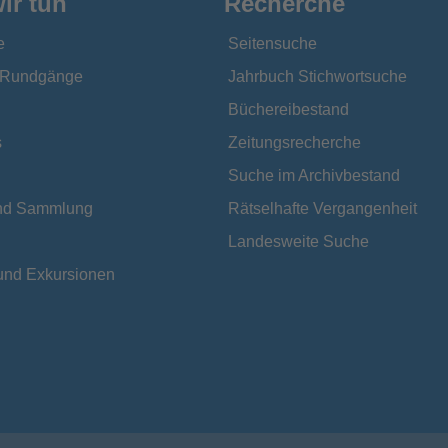
ir tun
Recherche
e
Seitensuche
e Rundgänge
Jahrbuch Stichwortsuche
Büchereibestand
s
Zeitungsrecherche
Suche im Archivbestand
und Sammlung
Rätselhafte Vergangenheit
Landesweite Suche
und Exkursionen