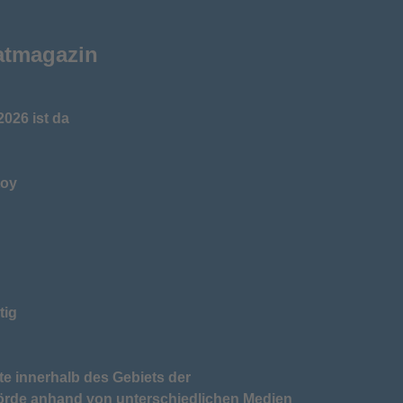
atmagazin
026 ist da
toy
tig
te innerhalb des Gebiets der
örde anhand von unterschiedlichen Medien