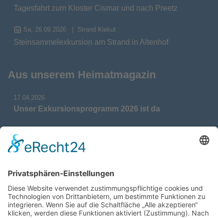
Tagesfahrt zum Kloster Cismar und nach Preetz
Sa, 26.09.2026
Strand Kiekut
Steinsammelexkursion am Strand in Altenhof
Aus unserem Heimatmagazin
17.04.2026
Unser Exkursionsprogramm 2026 ist da
17.04.2026
Verdienstmedaille für Telse Stoy
17.04.2026
Das war: Munition im Meer
17.04.2026
Fahrtenprogramm 2026 ist fertig