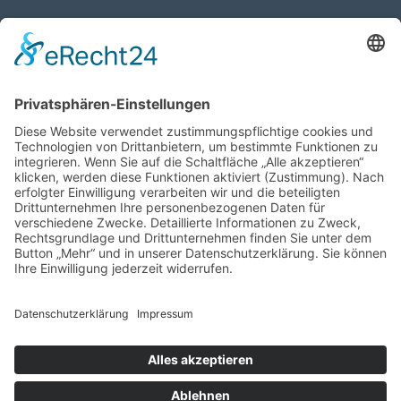
17.04.2026
Verdienstmedaille für Telse Stoy
17.04.2026
Das war: Munition im Meer
17.04.2026
Fahrtenprogramm 2026 ist fertig
12.10.2025
Darstellung verschiedener Orte innerhalb des
Gebiets der Heimatgemeinschaft Eckernförde
anhand von unterschiedlichen Medien
05.03.2025
Neu: Historie der Güter im Altkreis Eckernförde