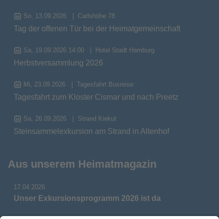
So, 13.09.2026
Carlshöhe 78
Tag der offenen Tür bei der Heimatgemeinschaft
Sa, 19.09.2026 14:00
Hotel Stadt Hamburg
Herbstversammlung 2026
Mi, 23.09.2026
Tagesfahrt Busreise
Tagesfahrt zum Kloster Cismar und nach Preetz
Sa, 26.09.2026
Strand Kiekut
Steinsammelexkursion am Strand in Altenhof
Aus unserem Heimatmagazin
17.04.2026
Unser Exkursionsprogramm 2026 ist da