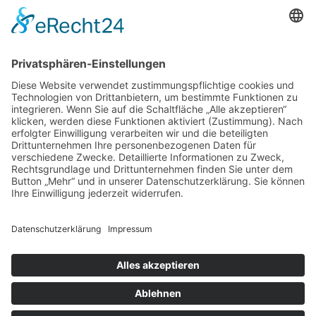
17.04.2026
Verdienstmedaille für Telse Stoy
17.04.2026
Das war: Munition im Meer
17.04.2026
Fahrtenprogramm 2026 ist fertig
12.10.2025
Darstellung verschiedener Orte innerhalb des
Gebiets der Heimatgemeinschaft Eckernförde
anhand von unterschiedlichen Medien
05.03.2025
Neu: Historie der Güter im Altkreis Eckernförde