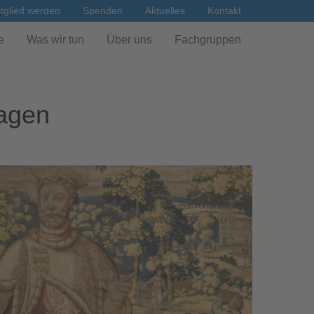
tglied werden
Spenden
Aktuelles
Kontakt
e
Was wir tun
Über uns
Fachgruppen
Sagen