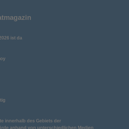
atmagazin
026 ist da
toy
tig
te innerhalb des Gebiets der
örde anhand von unterschiedlichen Medien