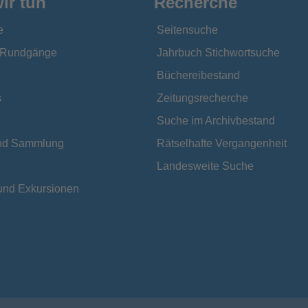
ir tun
Recherche
e
Seitensuche
e Rundgänge
Jahrbuch Stichwortsuche
Büchereibestand
s
Zeitungsrecherche
Suche im Archivbestand
und Sammlung
Rätselhafte Vergangenheit
Landesweite Suche
und Exkursionen