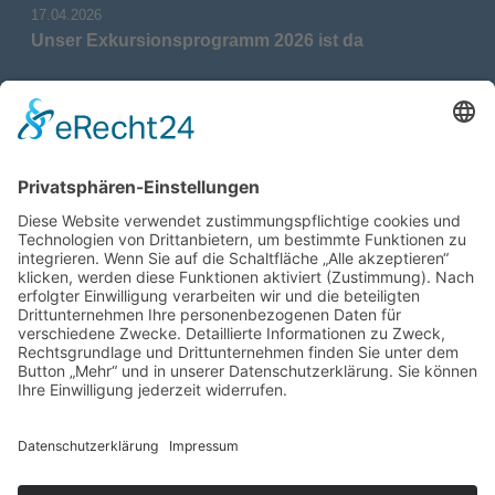
17.04.2026
Unser Exkursionsprogramm 2026 ist da
17.04.2026
Verdienstmedaille für Telse Stoy
17.04.2026
Das war: Munition im Meer
17.04.2026
Fahrtenprogramm 2026 ist fertig
12.10.2025
Darstellung verschiedener Orte innerhalb des
Gebiets der Heimatgemeinschaft Eckernförde
anhand von unterschiedlichen Medien
05.03.2025
Neu: Historie der Güter im Altkreis Eckernförde