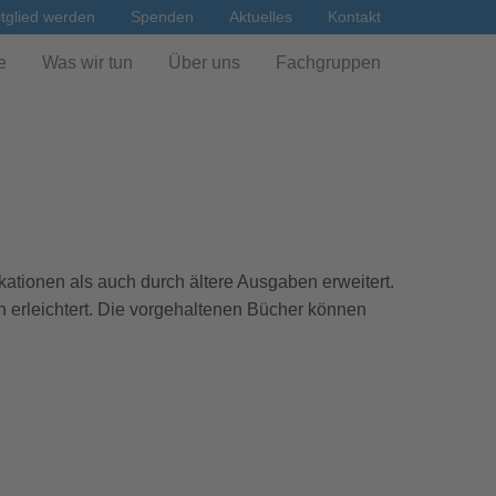
tglied werden
Spenden
Aktuelles
Kontakt
e
Was wir tun
Über uns
Fachgruppen
ationen als auch durch ältere Ausgaben erweitert.
n erleichtert. Die vorgehaltenen Bücher können