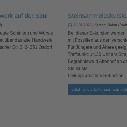
werk auf der Spur
Steinsammelexkursion
f)
26.09.2026
| Strand Kiekut (Park
 heute Schinken und Würste
Bei dieser Exkursion werden 
et über das alte Handwerk.
mit Fossilien aus den versch
torfer Str. 3, 24251 Osdorf
Für Jüngere und Ältere geeig
Treffpunkt: 14.30 Uhr am Stra
Begräbniswald Altenhof an de
Steilküste
Leitung: Joachim Sebastian
Jetzt für die Exkursion anmeld