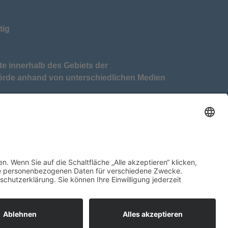
tig
te innerhalb des Gebiets der
örde anhand von unterschiedlichen Medien
tkreis Eckernförde