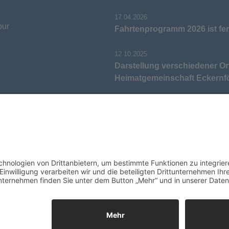
17.04.2026
pur
Fahrtenprogramm 2026 ist fer
12.10.2025
Darstellung verschiedener Or
Heimatgemeinschaft Eckernf
05.03.2025
Neu: Historie der Güter im Al