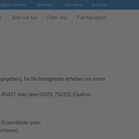
tglied werden
Spenden
Aktuelles
Kontakt
e
Was wir tun
Über uns
Fachgruppen
ngegeben), für Nichtmitglieder erheben wir einen
51-85427 oder über 04351 752352 (Gudrun
t Eckernförde unter
chleyer).