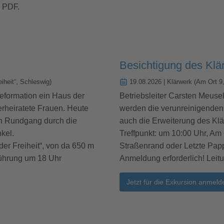
 PDF.
Besichtigung des Klä
eiheit“, Schleswig)
19.08.2026
| Klärwerk (Am Ort 9
Reformation ein Haus der
Betriebsleiter Carsten Meusel
verheiratete Frauen. Heute
werden die verunreinigenden 
nen Rundgang durch die
auch die Erweiterung des Kl
kel.
Treffpunkt: um 10:00 Uhr, Am
der Freiheit“, von da 650 m
Straßenrand oder Letzte Pap
Führung um 18 Uhr
Anmeldung erforderlich! Leit
Jetzt für die Exkursion anmeld