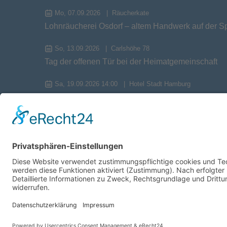
Mo, 07.09.2026
Räucherkate
Lohnräucherei Osdorf – altem Handwerk auf der S
So, 13.09.2026
Carlshöhe 78
Tag der offenen Tür bei der Heimatgemeinschaft
Sa, 19.09.2026 14:00
Hotel Stadt Hamburg
Herbstversammlung 2026
Mi, 23.09.2026
Tagesfahrt Busreise
Tagesfahrt zum Kloster Cismar und nach Preetz
Sa, 26.09.2026
Strand Kiekut
Steinsammelexkursion am Strand in Altenhof