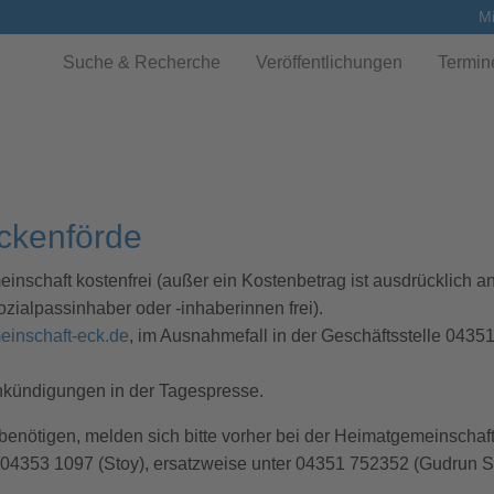
Mi
Suche & Recherche
Veröffentlichungen
Termin
ckenförde
inschaft kostenfrei (außer ein Kostenbetrag ist ausdrücklich a
zialpassinhaber oder -inhaberinnen frei).
inschaft-eck.de
, im Ausnahmefall in der Geschäftsstelle 043
nkündigungen in der Tagespresse.
 benötigen, melden sich bitte vorher bei der Heimatgemeinschaf
 04353 1097 (Stoy), ersatzweise unter 04351 752352 (Gudrun S