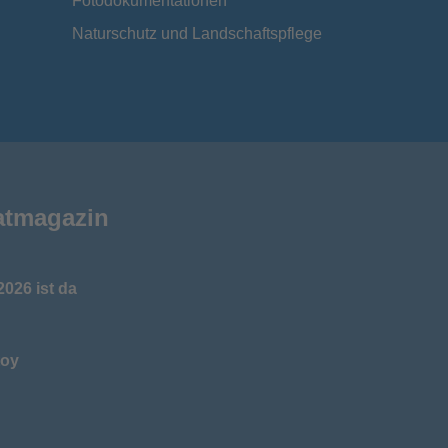
Fotodokumentationen
Naturschutz und Landschaftspflege
atmagazin
026 ist da
toy