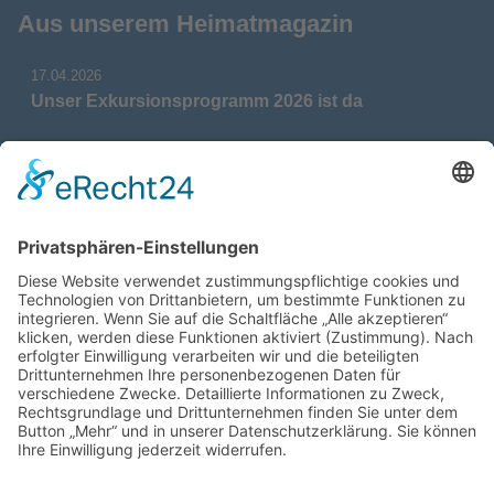
Aus unserem Heimatmagazin
17.04.2026
Unser Exkursionsprogramm 2026 ist da
17.04.2026
Verdienstmedaille für Telse Stoy
17.04.2026
Das war: Munition im Meer
17.04.2026
Fahrtenprogramm 2026 ist fertig
12.10.2025
Darstellung verschiedener Orte innerhalb des
Gebiets der Heimatgemeinschaft Eckernförde
anhand von unterschiedlichen Medien