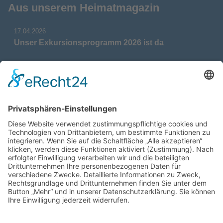
Aus unserem Heimatmagazin
17.04.2026
Unser Exkursionsprogramm 2026 ist da
17.04.2026
Verdienstmedaille für Telse Stoy
17.04.2026
Das war: Munition im Meer
17.04.2026
Fahrtenprogramm 2026 ist fertig
12.10.2025
Darstellung verschiedener Orte innerhalb des
Gebiets der Heimatgemeinschaft Eckernförde
anhand von unterschiedlichen Medien