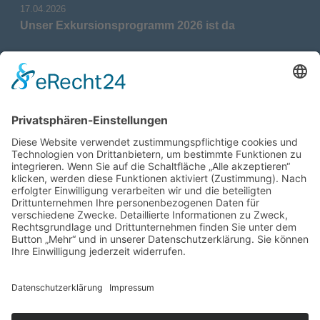
17.04.2026
Unser Exkursionsprogramm 2026 ist da
17.04.2026
Verdienstmedaille für Telse Stoy
17.04.2026
Das war: Munition im Meer
17.04.2026
Fahrtenprogramm 2026 ist fertig
12.10.2025
Darstellung verschiedener Orte innerhalb des
Gebiets der Heimatgemeinschaft Eckernförde
anhand von unterschiedlichen Medien
05.03.2025
Neu: Historie der Güter im Altkreis Eckernförde