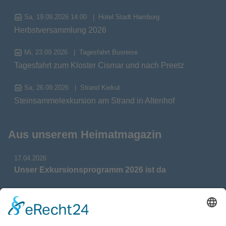
Sa, 19.09.2026 14:00
Hotel Stadt Hamburg
Herbstversammlung 2026
Mi, 23.09.2026
Tagesfahrt Busreise
Tagesfahrt zum Kloster Cismar und nach Preetz
Sa, 26.09.2026
Strand Kiekut
Steinsammelexkursion am Strand in Altenhof
Aus unserem Heimatmagazin
17.04.2026
Unser Exkursionsprogramm 2026 ist da
17.04.2026
Verdienstmedaille für Telse Stoy