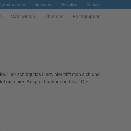
tglied werden
Spenden
Aktuelles
Kontakt
e
Was wir tun
Über uns
Fachgruppen
. Hier schlägt das Herz, hier trifft man sich und
indet man hier Ansprechpartner und Rat. Die