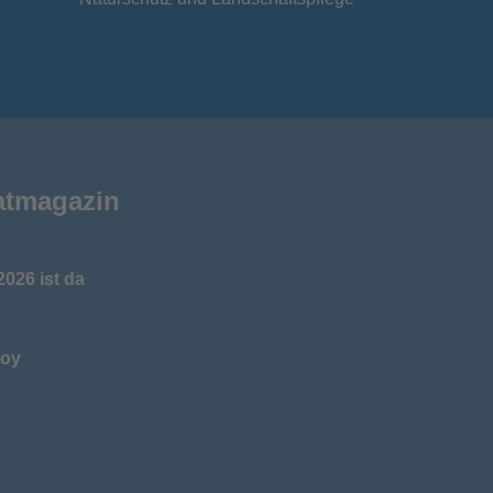
atmagazin
026 ist da
toy