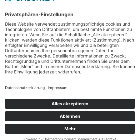
17.04.2026
Das war: Munition im Meer
17.04.2026
Fahrtenprogramm 2026 ist fertig
12.10.2025
Darstellung verschiedener Orte innerhalb des
Gebiets der Heimatgemeinschaft Eckernförde
anhand von unterschiedlichen Medien
05.03.2025
Neu: Historie der Güter im Altkreis Eckernförde
Copyright ©2026 Heimatgemeinschaft Eckernförde