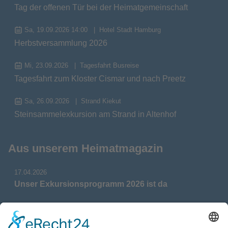
Tag der offenen Tür bei der Heimatgemeinschaft
Sa, 19.09.2026 14:00
Hotel Stadt Hamburg
Herbstversammlung 2026
Mi, 23.09.2026
Tagesfahrt Busreise
Tagesfahrt zum Kloster Cismar und nach Preetz
Sa, 26.09.2026
Strand Kiekut
Steinsammelexkursion am Strand in Altenhof
Aus unserem Heimatmagazin
17.04.2026
Unser Exkursionsprogramm 2026 ist da
17.04.2026
Verdienstmedaille für Telse Stoy