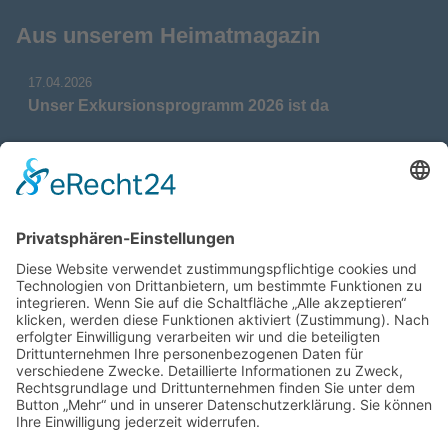
Aus unserem Heimatmagazin
17.04.2026
Unser Exkursionsprogramm 2026 ist da
17.04.2026
Verdienstmedaille für Telse Stoy
17.04.2026
Das war: Munition im Meer
17.04.2026
Fahrtenprogramm 2026 ist fertig
12.10.2025
Darstellung verschiedener Orte innerhalb des
Gebiets der Heimatgemeinschaft Eckernförde
anhand von unterschiedlichen Medien