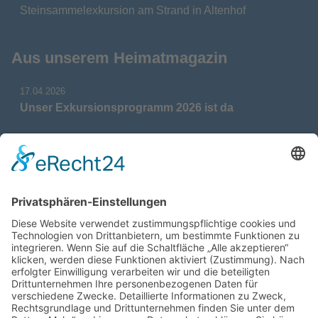
Steinsammelexkursion am Strand in Altenhof
Aus unserem Heimatmagazin
17.04.2026
Unser Exkursionsprogramm 2026 ist da
17.04.2026
Verdienstmedaille für Telse Stoy
17.04.2026
Das war: Munition im Meer
17.04.2026
Fahrtenprogramm 2026 ist fertig
12.10.2025
Darstellung verschiedener Orte innerhalb des