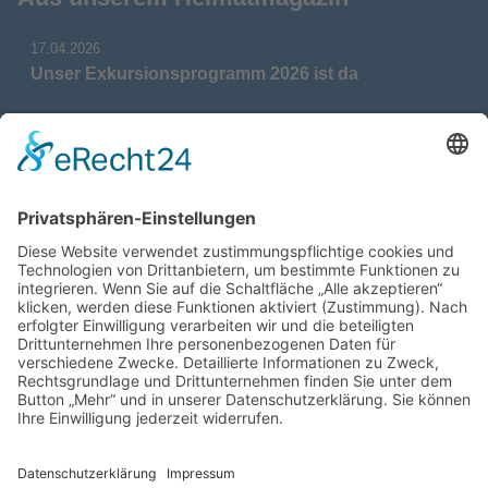
17.04.2026
Unser Exkursionsprogramm 2026 ist da
17.04.2026
Verdienstmedaille für Telse Stoy
17.04.2026
Das war: Munition im Meer
17.04.2026
Fahrtenprogramm 2026 ist fertig
12.10.2025
Darstellung verschiedener Orte innerhalb des
Gebiets der Heimatgemeinschaft Eckernförde
anhand von unterschiedlichen Medien