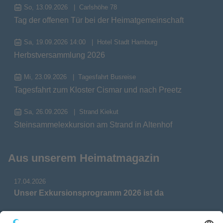
So, 13.09.2026
Carlshöhe 78
Tag der offenen Tür bei der Heimatgemeinschaft
Sa, 19.09.2026 14:00
Hotel Stadt Hamburg
Herbstversammlung 2026
Mi, 23.09.2026
Tagesfahrt Busreise
Tagesfahrt zum Kloster Cismar und nach Preetz
Sa, 26.09.2026
Strand Kiekut
Steinsammelexkursion am Strand in Altenhof
Aus unserem Heimatmagazin
17.04.2026
Unser Exkursionsprogramm 2026 ist da
17.04.2026