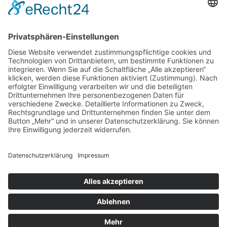
Verdienstmedaille für Telse Stoy
17.04.2026
Das war: Munition im Meer
17.04.2026
Fahrtenprogramm 2026 ist fertig
12.10.2025
Darstellung verschiedener Orte innerhalb des
Gebiets der Heimatgemeinschaft Eckernförde
anhand von unterschiedlichen Medien
05.03.2025
Neu: Historie der Güter im Altkreis Eckernförde
Copyright ©2026 Heimatgemeinschaft Eckernförde