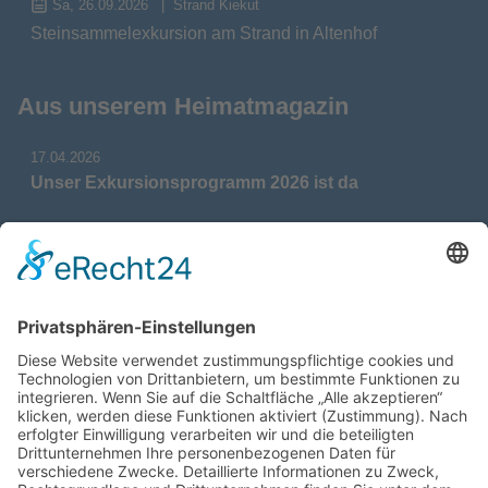
Sa, 26.09.2026
Strand Kiekut
Steinsammelexkursion am Strand in Altenhof
Aus unserem Heimatmagazin
17.04.2026
Unser Exkursionsprogramm 2026 ist da
17.04.2026
Verdienstmedaille für Telse Stoy
17.04.2026
Das war: Munition im Meer
17.04.2026
Fahrtenprogramm 2026 ist fertig
12.10.2025