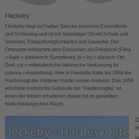
Fleckeby
Fleckeby liegt auf halber Strecke zwischen Eckernförde
und Schleswig und ist ein lebendiger Ort mit Schule und
Vereinen, Einkaufsmöglichkeiten und Gewerbe. Der
Ortsname entstammt dem Dänischen als Fekabicol (Feka
= flaek = altdänisch: Sumpfkraut, bi = by = dänisch: Ort,
Dorf, col = mittelalterliche lateinische Verkürzung für
colonia = Ansiedlung). Hier in Fleckeby hatte bis 1868 der
Hardesvogt der Hüttener Harde seinen Amtssitz. Das 1856
errichtete historische Gebäude der "Hardesvogtei" ist
eines der letzten erhaltenen dieser Art im gesamten
südschleswigschen Raum.
D
H
H