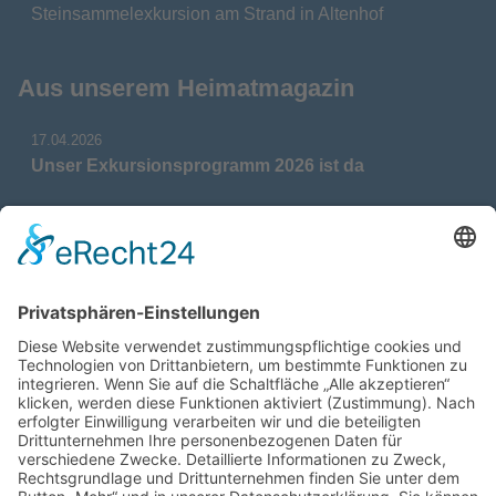
Steinsammelexkursion am Strand in Altenhof
Aus unserem Heimatmagazin
17.04.2026
Unser Exkursionsprogramm 2026 ist da
17.04.2026
Verdienstmedaille für Telse Stoy
17.04.2026
Das war: Munition im Meer
17.04.2026
Fahrtenprogramm 2026 ist fertig
12.10.2025
Darstellung verschiedener Orte innerhalb des