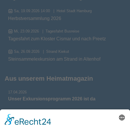
Sa, 19.09.2026 14:00
Hotel Stadt Hamburg
Herbstversammlung 2026
Mi, 23.09.2026
Tagesfahrt Busreise
Tagesfahrt zum Kloster Cismar und nach Preetz
Sa, 26.09.2026
Strand Kiekut
Steinsammelexkursion am Strand in Altenhof
Aus unserem Heimatmagazin
17.04.2026
Unser Exkursionsprogramm 2026 ist da
17.04.2026
Verdienstmedaille für Telse Stoy