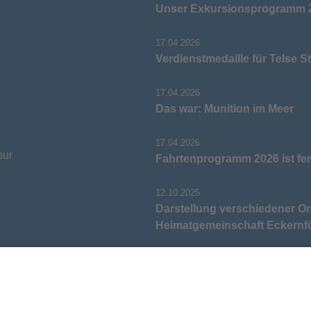
Unser Exkursionsprogramm 2
17.04.2026
Verdienstmedaille für Telse S
17.04.2026
Das war: Munition im Meer
17.04.2026
pur
Fahrtenprogramm 2026 ist fer
12.10.2025
Darstellung verschiedener Or
Heimatgemeinschaft Eckernf
05.03.2025
Neu: Historie der Güter im Al