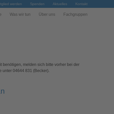
tglied werden
Spenden
Aktuelles
Kontakt
e
Was wir tun
Über uns
Fachgruppen
 benötigen, melden sich bitte vorher bei der
 unter 04644 831 (Becker).
an