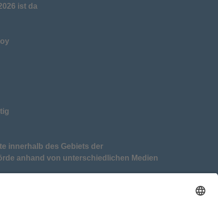
026 ist da
toy
tig
te innerhalb des Gebiets der
örde anhand von unterschiedlichen Medien
tkreis Eckernförde