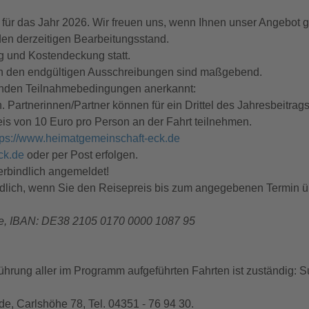
für das Jahr 2026. Wir freuen uns, wenn Ihnen unser Angebot ge
en derzeitigen Bearbeitungsstand.
ng und Kostendeckung statt.
in den endgültigen Ausschreibungen sind maßgebend.
genden Teilnahmebedingungen anerkannt:
 Partnerinnen/Partner können für ein Drittel des Jahresbeitrags
is von 10 Euro pro Person an der Fahrt teilnehmen.
tps://www.heimatgemeinschaft-eck.de
ck.de
oder per Post erfolgen.
erbindlich angemeldet!
bindlich, wenn Sie den Reisepreis bis zum angegebenen Termin 
se, IBAN: DE38 2105 0170 0000 1087 95
ührung aller im Programm aufgeführten Fahrten ist zuständig: 
e, Carlshöhe 78, Tel. 04351 - 76 94 30.