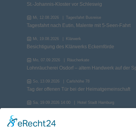
St.-Johannis-Kloster vor Schleswig
Mi, 12.08.2026
Tagesfahrt Busreise
Tagesfahrt nach Eutin, Malente mit 5-Seen-Fahrt
Mi, 19.08.2026
Klärwerk
Besichtigung des Klärwerks Eckernförde
Mo, 07.09.2026
Räucherkate
Lohnräucherei Osdorf – altem Handwerk auf der S
So, 13.09.2026
Carlshöhe 78
Tag der offenen Tür bei der Heimatgemeinschaft
Sa, 19.09.2026 14:00
Hotel Stadt Hamburg
Herbstversammlung 2026
Mi, 23.09.2026
Tagesfahrt Busreise
Tagesfahrt zum Kloster Cismar und nach Preetz