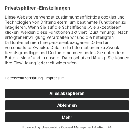
Bei dem Fund des "Mannes von
Osterby" als Moorleiche fand sich als
Besonderheit der Haarknoten. Dieser
Suebenknoten war bisher nur von den
römischen Reliefs bekannt und war
nun auch als eine tatsächliche
Bestätigung vor Ort gefunden worden.
Der Volksstamm der Sueben trug
seinerzeit diese Frisur, so jedenfalls
die Aufzeichnungen der römischen
Geschichtsschreiber.
Video starten
Hütten: Bünsdorf: Die Schirnau
Ein kleiner Fluss, eigentlich ein Bach,