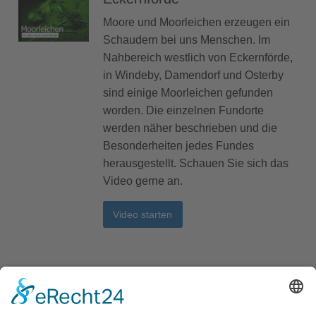
Moore und Moorleichen erzeugen ein
Schaudern bei uns Menschen. Im
Nahbereich westlich von Eckernförde,
in Windeby, Damendorf und Osterby
sind einige Moorleichen gefunden
worden. Die einzelnen Fundorte
werden näher beschrieben und die
Besonderheiten jedes Fundes
herausgestellt. Schauen Sie sich das
Video gerne an.
Video starten
Hütten: Osterby: Der
Suebenknoten