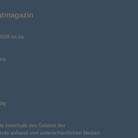
atmagazin
026 ist da
toy
tig
te innerhalb des Gebiets der
örde anhand von unterschiedlichen Medien