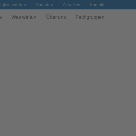
tglied werden
Spenden
Aktuelles
Kontakt
e
Was wir tun
Über uns
Fachgruppen