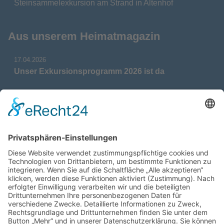
Steinsammelexkursion am Strand in Altenhof
Aus unserem Heimatmagazin
17.04.2026
Unser Exkursionsprogramm 2026 ist da
17.04.2026
Verdienstmedaille für Telse Stoy
17.04.2026
Das war: Munition im Meer
17.04.2026
Fahrtenprogramm 2026 ist fertig
12.10.2025
Darstellung verschiedener Orte innerhalb des