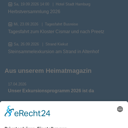
Sa, 19.09.2026 14:00
Hotel Stadt Hamburg
Herbstversammlung 2026
Mi, 23.09.2026
Tagesfahrt Busreise
Tagesfahrt zum Kloster Cismar und nach Preetz
Sa, 26.09.2026
Strand Kiekut
Steinsammelexkursion am Strand in Altenhof
Aus unserem Heimatmagazin
17.04.2026
Unser Exkursionsprogramm 2026 ist da
17.04.2026
Verdienstmedaille für Telse Stoy
17.04.2026