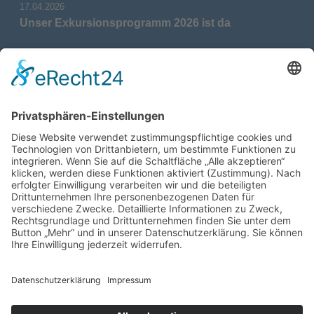
17.04.2026
Unser Exkursionsprogramm 2026 ist da
17.04.2026
Verdienstmedaille für Telse Stoy
17.04.2026
Das war: Munition im Meer
17.04.2026
Fahrtenprogramm 2026 ist fertig
12.10.2025
Darstellung verschiedener Orte innerhalb des
Gebiets der Heimatgemeinschaft Eckernförde
anhand von unterschiedlichen Medien
05.03.2025
Neu: Historie der Güter im Altkreis Eckernförde