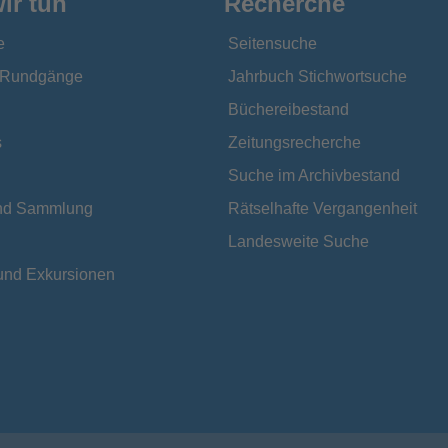
ir tun
Recherche
e
Seitensuche
e Rundgänge
Jahrbuch Stichwortsuche
Büchereibestand
s
Zeitungsrecherche
Suche im Archivbestand
und Sammlung
Rätselhafte Vergangenheit
Landesweite Suche
und Exkursionen