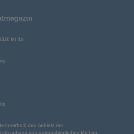
atmagazin
026 ist da
toy
tig
te innerhalb des Gebiets der
örde anhand von unterschiedlichen Medien