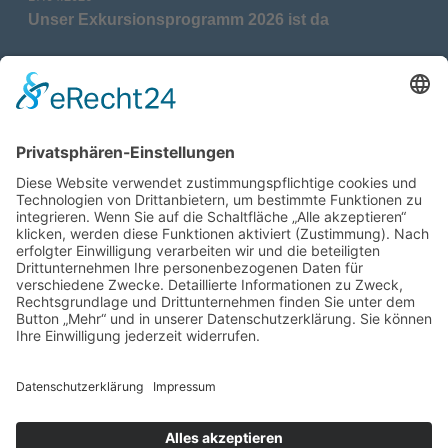
Unser Exkursionsprogramm 2026 ist da
17.04.2026
Verdienstmedaille für Telse Stoy
17.04.2026
Das war: Munition im Meer
17.04.2026
Fahrtenprogramm 2026 ist fertig
12.10.2025
Darstellung verschiedener Orte innerhalb des
Gebiets der Heimatgemeinschaft Eckernförde
anhand von unterschiedlichen Medien
05.03.2025
Neu: Historie der Güter im Altkreis Eckernförde