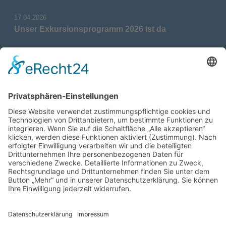
17.04.2026
Unser Exkursionsprogramm 2026 ist da
17.04.2026
Verdienstmedaille für Telse Stoy
17.04.2026
Das war: Munition im Meer
17.04.2026
Fahrtenprogramm 2026 ist fertig
12.10.2025
Darstellung verschiedener Orte innerhalb des
Gebiets der Heimatgemeinschaft Eckernförde
anhand von unterschiedlichen Medien
05.03.2025