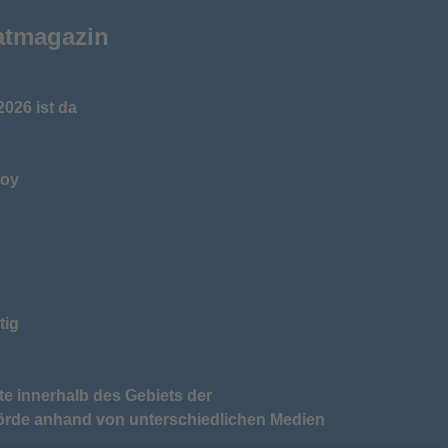
atmagazin
026 ist da
toy
tig
te innerhalb des Gebiets der
örde anhand von unterschiedlichen Medien