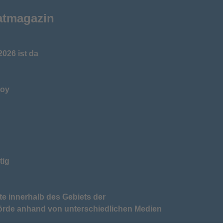
atmagazin
026 ist da
toy
tig
te innerhalb des Gebiets der
örde anhand von unterschiedlichen Medien