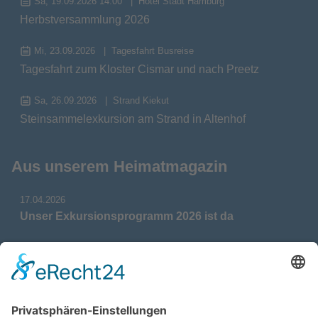
Sa, 19.09.2026 14:00
Hotel Stadt Hamburg
Herbstversammlung 2026
Mi, 23.09.2026
Tagesfahrt Busreise
Tagesfahrt zum Kloster Cismar und nach Preetz
Sa, 26.09.2026
Strand Kiekut
Steinsammelexkursion am Strand in Altenhof
Aus unserem Heimatmagazin
17.04.2026
Unser Exkursionsprogramm 2026 ist da
17.04.2026
Verdienstmedaille für Telse Stoy
17.04.2026