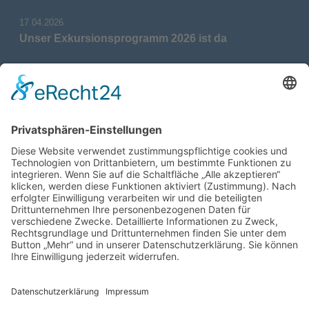
17.04.2026
Unser Exkursionsprogramm 2026 ist da
17.04.2026
Verdienstmedaille für Telse Stoy
17.04.2026
Das war: Munition im Meer
17.04.2026
Fahrtenprogramm 2026 ist fertig
12.10.2025
Darstellung verschiedener Orte innerhalb des
Gebiets der Heimatgemeinschaft Eckernförde
anhand von unterschiedlichen Medien
05.03.2025