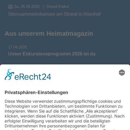
Sa, 26.09.2026
Strand Kiekut
Steinsammelexkursion am Strand in Altenhof
Aus unserem Heimatmagazin
17.04.2026
Unser Exkursionsprogramm 2026 ist da
17.04.2026
Verdienstmedaille für Telse Stoy
17.04.2026
Das war: Munition im Meer
17.04.2026
Fahrtenprogramm 2026 ist fertig