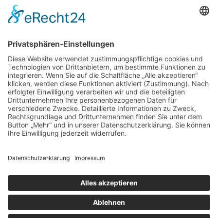
17.04.2026
Verdienstmedaille für Telse Stoy
17.04.2026
Das war: Munition im Meer
17.04.2026
Fahrtenprogramm 2026 ist fertig
12.10.2025
Darstellung verschiedener Orte innerhalb des
Gebiets der Heimatgemeinschaft Eckernförde
anhand von unterschiedlichen Medien
05.03.2025
Neu: Historie der Güter im Altkreis Eckernförde