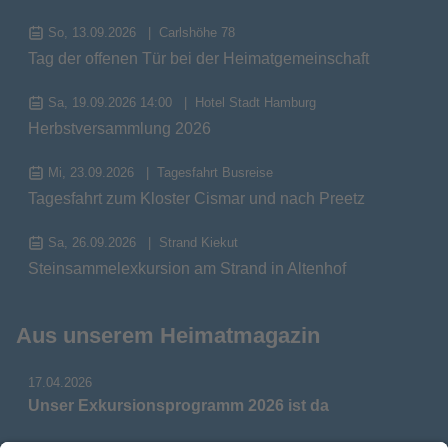
So, 13.09.2026
Carlshöhe 78
Tag der offenen Tür bei der Heimatgemeinschaft
Sa, 19.09.2026 14:00
Hotel Stadt Hamburg
Herbstversammlung 2026
Mi, 23.09.2026
Tagesfahrt Busreise
Tagesfahrt zum Kloster Cismar und nach Preetz
Sa, 26.09.2026
Strand Kiekut
Steinsammelexkursion am Strand in Altenhof
Aus unserem Heimatmagazin
17.04.2026
Unser Exkursionsprogramm 2026 ist da