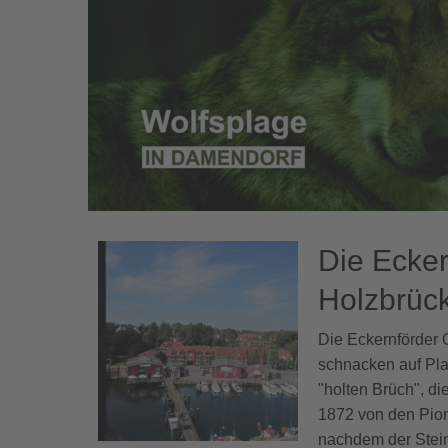
Die Ecker
Holzbrüc
Die Eckernförder 
schnacken auf Plat
"holten Brüch", di
1872 von den Pion
nachdem der Stei