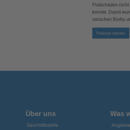
Flutschäden nich
konnte. Damit wu
zwischen Borby un
Podcast starten
Über uns
Was w
Geschäftsstelle
Angebot