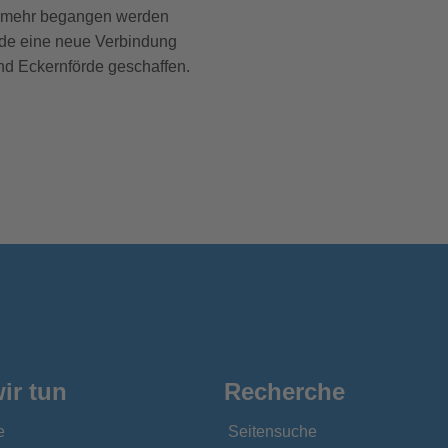
t mehr begangen werden
rde eine neue Verbindung
d Eckernförde geschaffen.
ir tun
Recherche
e
Seitensuche