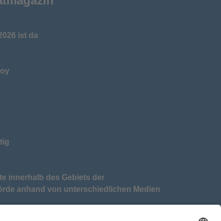
atmagazin
026 ist da
toy
tig
te innerhalb des Gebiets der
örde anhand von unterschiedlichen Medien