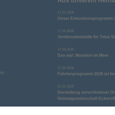
Aus unserem Heim
17.04.2026
Unser Exkursionsprogramm 2
17.04.2026
Verdienstmedaille für Telse S
17.04.2026
Das war: Munition im Meer
17.04.2026
pur
Fahrtenprogramm 2026 ist fer
12.10.2025
Darstellung verschiedener Or
Heimatgemeinschaft Eckernf
05.03.2025