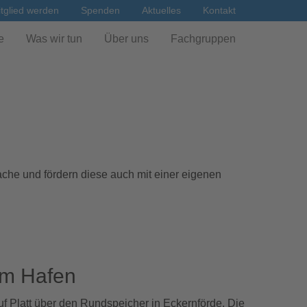
tglied werden
Spenden
Aktuelles
Kontakt
e
Was wir tun
Über uns
Fachgruppen
che und fördern diese auch mit einer eigenen
am Hafen
 Platt über den Rundspeicher in Eckernförde. Die