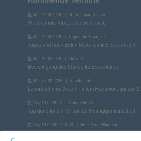
Kommende Termine
Mi, 12.08.2026
St.-Johannis-Kloster
St.-Johannis-Kloster vor Schleswig
Mi, 12.08.2026
Tagesfahrt Busreise
Tagesfahrt nach Eutin, Malente mit 5-Seen-Fahrt
Mi, 19.08.2026
Klärwerk
Besichtigung des Klärwerks Eckernförde
Mo, 07.09.2026
Räucherkate
Lohnräucherei Osdorf – altem Handwerk auf der S
So, 13.09.2026
Carlshöhe 78
Tag der offenen Tür bei der Heimatgemeinschaft
Sa, 19.09.2026 14:00
Hotel Stadt Hamburg
Herbstversammlung 2026