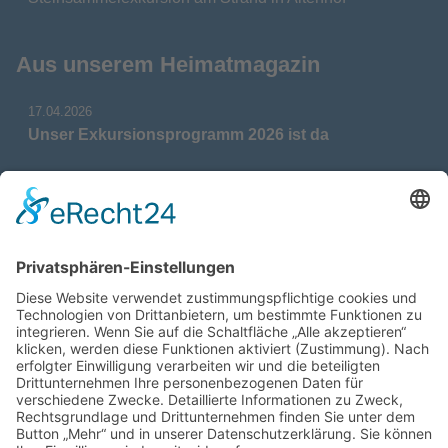
Aus unserem Heimatmagazin
17.04.2026
Unser Exkursionsprogramm 2026 ist da
17.04.2026
Verdienstmedaille für Telse Stoy
17.04.2026
Das war: Munition im Meer
17.04.2026
Fahrtenprogramm 2026 ist fertig
12.10.2025
Darstellung verschiedener Orte innerhalb des
Gebiets der Heimatgemeinschaft Eckernförde