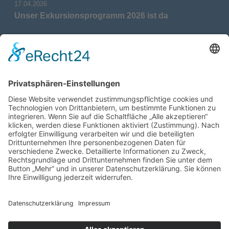
17.04.2026
Unser Exkursionsprogramm 2026 ist da
17.04.2026
Verdienstmedaille für Telse Stoy
17.04.2026
Das war: Munition im Meer
17.04.2026
Fahrtenprogramm 2026 ist fertig
12.10.2025
Darstellung verschiedener Orte innerhalb des
Gebiets der Heimatgemeinschaft Eckernförde
anhand von unterschiedlichen Medien
05.03.2025
Neu: Historie der Güter im Altkreis Eckernförde